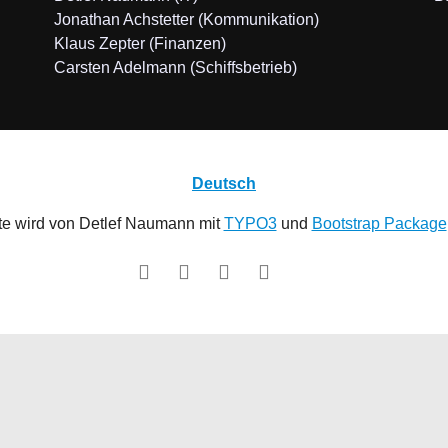
Jonathan Achstetter (Kommunikation)
Klaus Zepter (Finanzen)
Carsten Adelmann (Schiffsbetrieb)
Deutsch
te wird von Detlef Naumann mit
TYPO3
und
Bootstrap Package
Facebook
Instagram
GitHub
YouTube
X (twitter)