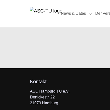
Skip to main navigation
Skip to main content
Skip to page footer
News & Dates
Der Ver
Submenu fo
Kontakt
ASC Hamburg TU e.V.
Denickestr. 22
21073 Hamburg