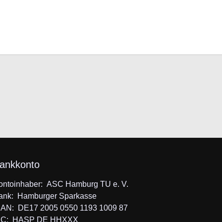
"Login"
ankkonto
ontoinhaber: ASC Hamburg TU e. V.
ank: Hamburger Sparkasse
BAN: DE17 2005 0550 1193 1009 87
IC: HASP DE HHXXX