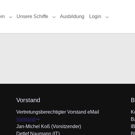
ein
Unsere Schiffe
Ausbildung
Login
r "News & Dates"
Submenu for "Der Verein"
Submenu for "Unsere Schiffe"
Submenu for 
Vorstand
B
Vertretungsberechtigter Vorstand eMail
K
Vorstand
B
Jan-Michel Koß (Vorsitzender)
I
Detlef Naumann (IT)
B