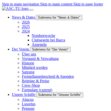
Skip to main navigation
Skip to main content
Skip to page footer
News & Dates
Submenu for "News & Dates"
2026
2025
2024
Nordseewoche
Clubsegeln bei Barca
Ansegeln
Der Verein
Submenu for "Der Verein"
Über uns
Vorstand & Verwaltung
Historie
Mitglied werden
Satzung
Freistellungsbescheid & Spenden
Beiträge & Preise
Crew-Shop
Formulare
(current)
Unsere Schiffe
Submenu for "Unsere Schiffe"
Abacus
Lusorius
Pegasus