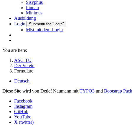
Sisyphus
Pinnau
Minimus
Ausbildung
Login
Submenu for "Login"
Mist mit dem Login
You are here:
ASC-TU
Der Verein
Formulare
Deutsch
Diese Site wird von Detlef Naumann mit
TYPO3
und
Bootstrap Pac
Facebook
Instagram
GitHub
YouTube
X (twitter)