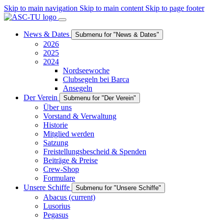
Skip to main navigation
Skip to main content
Skip to page footer
News & Dates
Submenu for "News & Dates"
2026
2025
2024
Nordseewoche
Clubsegeln bei Barca
Ansegeln
Der Verein
Submenu for "Der Verein"
Über uns
Vorstand & Verwaltung
Historie
Mitglied werden
Satzung
Freistellungsbescheid & Spenden
Beiträge & Preise
Crew-Shop
Formulare
Unsere Schiffe
Submenu for "Unsere Schiffe"
Abacus
(current)
Lusorius
Pegasus