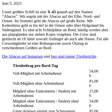
Juni 5, 2023
Unser größtes Schiff ist eine
X-43
getauft auf den Namen
“Abacus”. Wir segeln mit der Abacus auf der Elbe, Nord- und
Ostsee. Im Sommer geht die Abacus auf große Reise. Mit
Kettentörns geht es bis tief in die Ostsee oder über Helgoland bis
Südengland. Es sind acht Schlafplätze an Bord, häufig werden aber
aus platzgünden nur sieben Kojen vergeben. Die Crew sind
gemischt ab 18 Jahre sowohl Anfänger als auch alte Hasen. Für alle
Crewmitglieder ist eine Rettungweste sowie Ölzeug in
verschiedenen Größen an Bord.
Die Abacus auf Instagram
und
hier sind einige Törnberichte
.
Törnbeitrag pro Bord-Tag
54,00
Voll-Mitglied mit Arbeitsdienst
€
81,00
Voll-Mitglied ohne Arbeitsdienst
€
Mitglied ohne Einkommen / Student mit
15,00
Arbeitsdienst
€
Mitglied ohne Einkommen / Student ohne
54,00
Arbeitsdienst
€
Gäste (können einmal zum Schnuppern
95,00