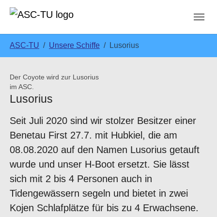
Skip to main navigation
Skip to main content
Skip to page footer
You are here:
ASC-TU
Unsere Schiffe
Lusorius
Show larger version
Show larger version
Der Coyote wird zur Lusorius
im ASC.
Lusorius
Show larger version
Show larger version
Seit Juli 2020 sind wir stolzer Besitzer einer
Benetau First 27.7. mit Hubkiel, die am
08.08.2020 auf den Namen Lusorius getauft
wurde und unser H-Boot ersetzt. Sie lässt
sich mit 2 bis 4 Personen auch in
Tidengewässern segeln und bietet in zwei
Kojen Schlafplätze für bis zu 4 Erwachsene.